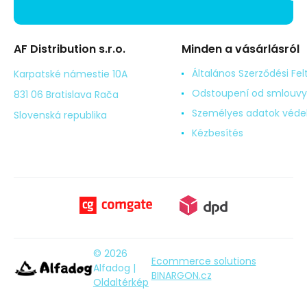
AF Distribution s.r.o.
Minden a vásárlásról
Általános Szerződési Fel
Karpatské námestie 10A
Odstoupení od smlouvy
831 06 Bratislava Rača
Személyes adatok véd
Slovenská republika
Kézbesítés
© 2026
Ecommerce solutions
Alfadog |
BINARGON.cz
Oldaltérkép