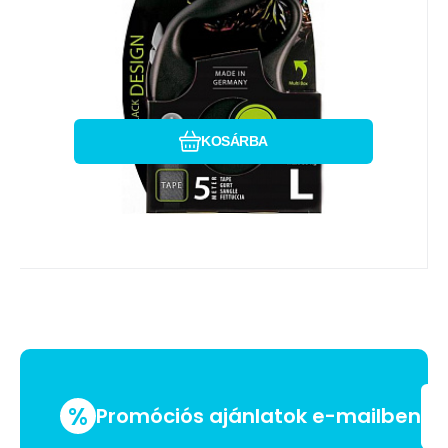
Bargteheide-i üzemben
Hasonlítsa össze
Kedvenc
KOSÁRBA
%
Promóciós ajánlatok e-mailben