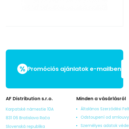
%
Promóciós ajánlatok e-mailben
AF Distribution s.r.o.
Minden a vásárlásról
Általános Szerződési Fel
Karpatské námestie 10A
Odstoupení od smlouvy
831 06 Bratislava Rača
Személyes adatok véd
Slovenská republika