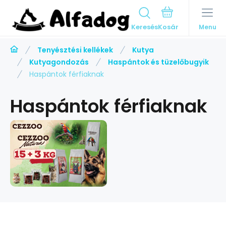
Keresés
Menu
Tenyésztési kellékek
Kutya
Kutyagondozás
Haspántok és tüzelőbugyik
Haspántok férfiaknak
Haspántok férfiaknak