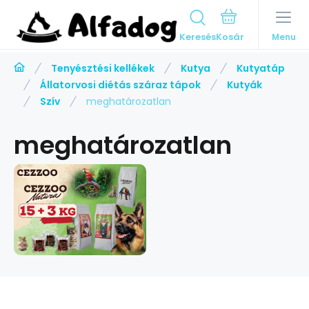
Keresés
Menu
Tenyésztési kellékek
Kutya
Kutyatáp
Állatorvosi diétás száraz tápok
Kutyák
Szív
meghatározatlan
meghatározatlan