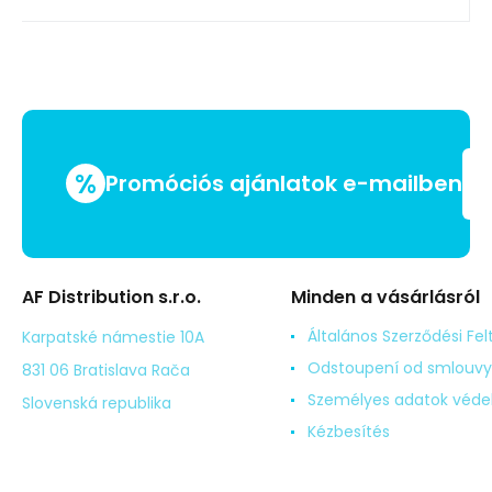
%
Promóciós ajánlatok e-mailben
AF Distribution s.r.o.
Minden a vásárlásról
Általános Szerződési Fel
Karpatské námestie 10A
Odstoupení od smlouvy
831 06 Bratislava Rača
Személyes adatok véd
Slovenská republika
Kézbesítés