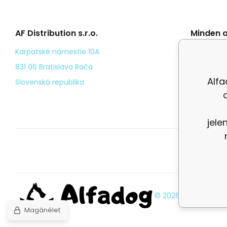
AF Distribution s.r.o.
Minden a
Általáno
Karpatské námestie 10A
Odstoup
831 06 Bratislava Rača
Alfa
Személy
Slovenská republika
Kézbesí
jele
© 2026 Alfadog |
Old
Magánélet