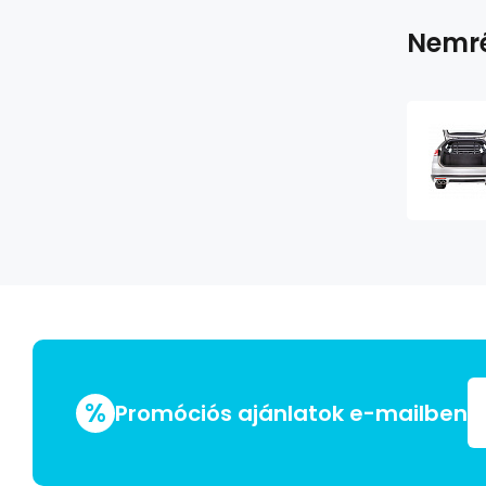
Nemré
%
Promóciós ajánlatok e-mailben