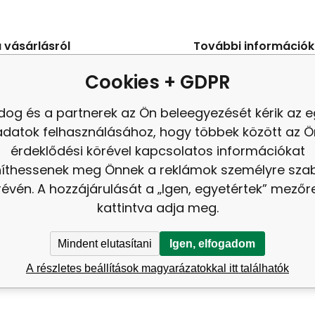
 vásárlásról
További információk
s Szerződési Feltételek
Blog
Cookies + GDPR
ení od smlouvy
panasz
dog és a partnerek az Ön beleegyezését kérik az 
es adatok védelme
Felülvizsgálat
adatok felhasználásához, hogy többek között az Ö
tés
érdeklődési körével kapcsolatos információkat
níthessenek meg Önnek a reklámok személyre sz
révén. A hozzájárulását a „Igen, egyetértek” mezőr
kattintva adja meg.
Mindent elutasítani
Igen, elfogadom
A részletes beállítások magyarázatokkal itt találhatók
altérkép