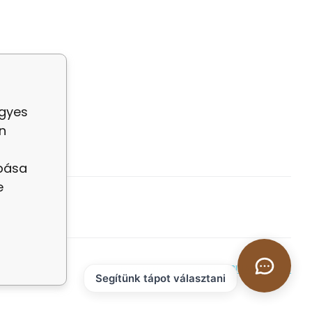
egyes
n
abása
e
Ecommerce solutions
BINARGON.cz
Segítünk tápot választani