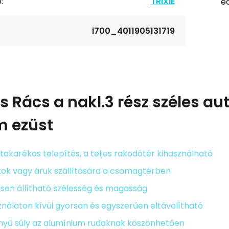
:
TRIXIE
ea
i700_4011905131719
ás
Rács a nakl.3 rész széles a
 ezüst
takarékos telepítés, a teljes rakodótér kihasználható
tok vagy áruk szállítására a csomagtérben
esen állítható szélesség és magasság
nálaton kívül gyorsan és egyszerűen eltávolítható
nyű súly az alumínium rudaknak köszönhetően