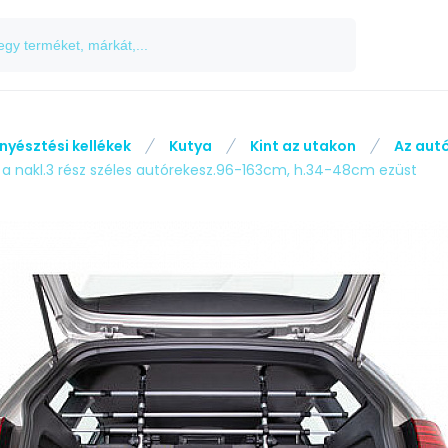
nyésztési kellékek
Kutya
Kint az utakon
Az aut
 a nakl.3 rész széles autórekesz.96-163cm, h.34-48cm ezüst