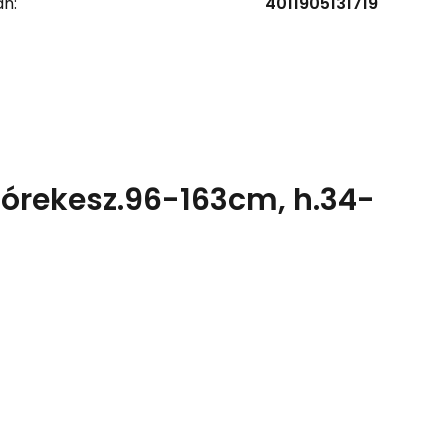
n:
4011905131719
utórekesz.96-163cm, h.34-