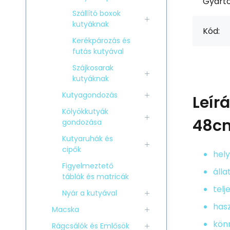
Gyártó
Szállító boxok
kutyáknak
Kód:
Kerékpározás és
futás kutyával
Szájkosarak
kutyáknak
Kutyagondozás
Leír
Kölyökkutyák
48cm
gondozása
Kutyaruhák és
cipők
hely
Figyelmeztető
álla
táblák és matricák
telj
Nyár a kutyával
hasz
Macska
kön
Rágcsálók és Emlősök