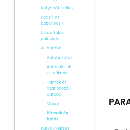
Kutyahátizsákok
Kocsik és
babakocsik
Utazó tálak,
palackok
Az autóba
Autóhuzatok
Autósülések
kutyáknak
Hámok és
csatlakozók
autóba
PAR
Mások
Rácsok és
hálók
Kutyakiképzés