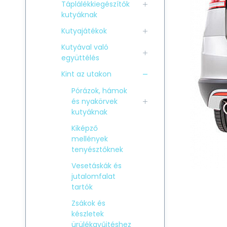
Táplálékkiegészítők
kutyáknak
Kutyajátékok
Kutyával való
együttélés
Kint az utakon
Pórázok, hámok
és nyakörvek
kutyáknak
Kiképző
mellények
tenyésztőknek
Vesetáskák és
jutalomfalat
tartók
Zsákok és
készletek
ürülékgyűjtéshez