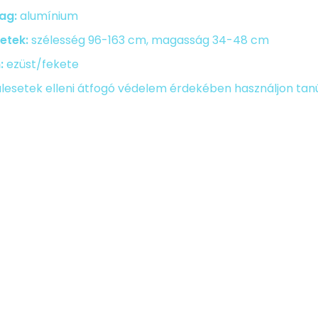
ag:
alumínium
etek:
szélesség 96-163 cm, magasság 34-48 cm
:
ezüst/fekete
lesetek elleni átfogó védelem érdekében használjon tanú