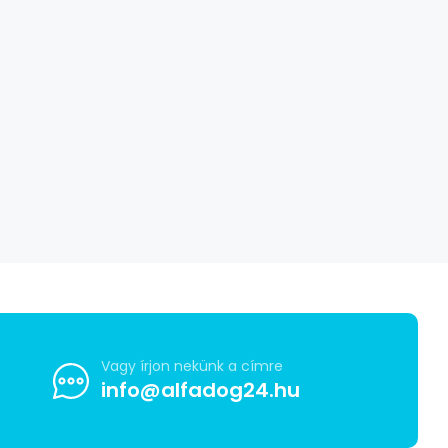
Vagy írjon nekünk a címre
info@alfadog24.hu