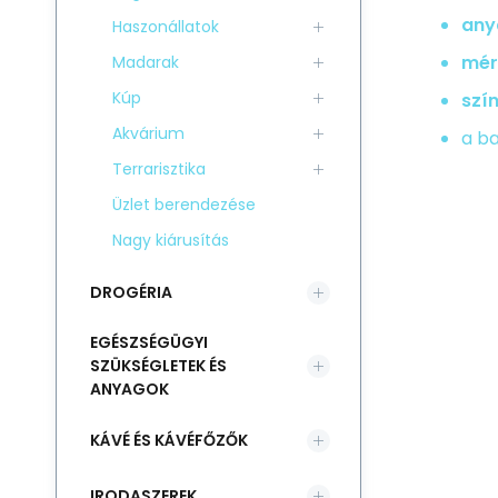
any
Haszonállatok
mér
Madarak
Kúp
szín
Akvárium
a ba
Terrarisztika
Üzlet berendezése
Nagy kiárusítás
DROGÉRIA
EGÉSZSÉGÜGYI
SZÜKSÉGLETEK ÉS
ANYAGOK
KÁVÉ ÉS KÁVÉFŐZŐK
IRODASZEREK