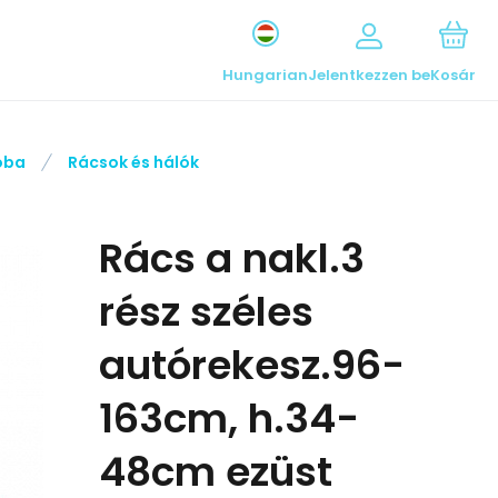
Hungarian
Jelentkezzen be
Kosár
óba
Rácsok és hálók
Rács a nakl.3
rész széles
autórekesz.96-
163cm, h.34-
48cm ezüst