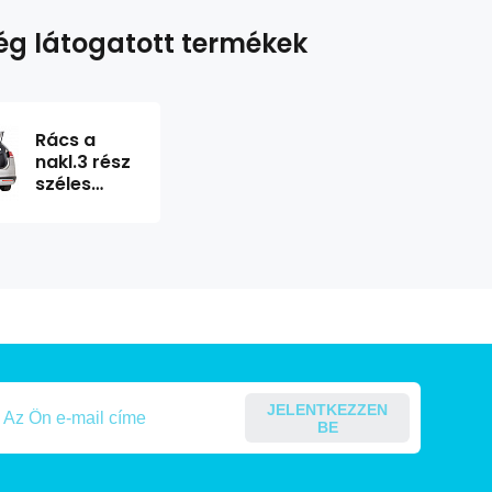
g látogatott termékek
Rács a
nakl.3 rész
széles
autórekesz.96-
163cm,
h.34-48cm
ezüst
JELENTKEZZEN
BE