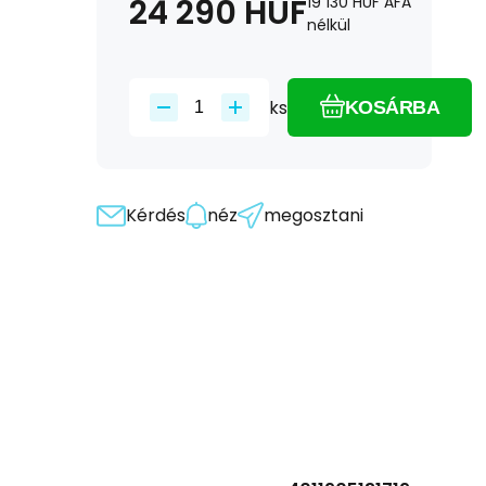
24 290
HUF
19 130
HUF
ÁFA
nélkül
ks
KOSÁRBA
Kérdés
néz
megosztani