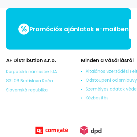
110
g
%
Promóciós ajánlatok e-mailben
AF Distribution s.r.o.
Minden a vásárlásról
Általános Szerződési Fel
Karpatské námestie 10A
Odstoupení od smlouvy
831 06 Bratislava Rača
Személyes adatok véd
Slovenská republika
Kézbesítés