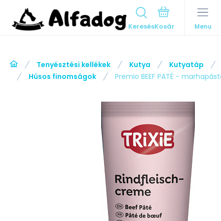
Keresés
Menu
Tenyésztési kellékek
Kutya
Kutyatáp
Húsos finomságok
Premio BEEF PATÉ - marhapást