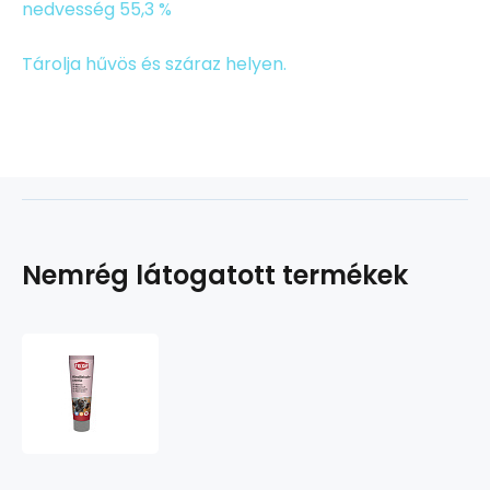
nedvesség 55,3 %
Tárolja hűvös és száraz helyen.
Nemrég látogatott termékek
Premio
BEEF
PATÉ
-
marhapástétom
kutyáknak