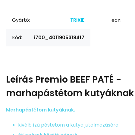
Gyártó:
TRIXIE
ean:
Kód:
i700_4011905318417
Leírás
Premio BEEF PATÉ -
marhapástétom kutyáknak 
Marhapástétom kutyáknak.
kiváló ízű pástétom a kutya jutalmazására