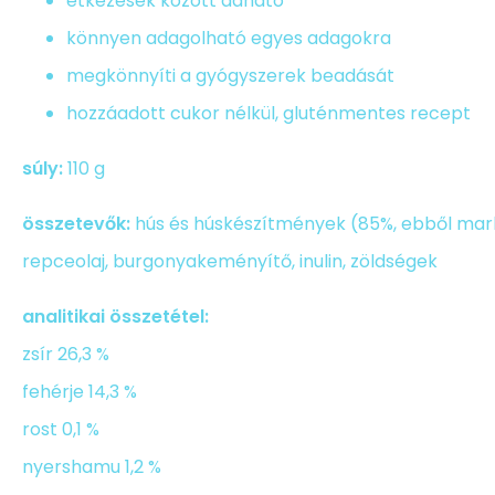
étkezések között adható
könnyen adagolható egyes adagokra
megkönnyíti a gyógyszerek beadását
hozzáadott cukor nélkül, gluténmentes recept
súly:
110 g
összetevők:
hús és húskészítmények (85%, ebből marh
repceolaj, burgonyakeményítő, inulin, zöldségek
analitikai összetétel:
zsír 26,3 %
fehérje 14,3 %
rost 0,1 %
nyershamu 1,2 %