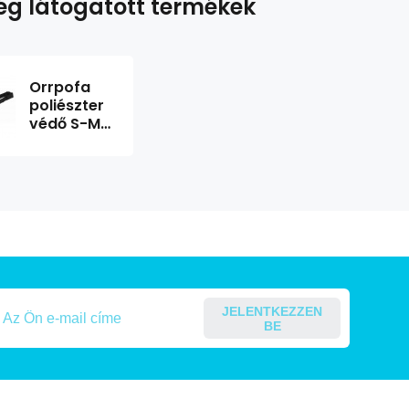
g látogatott termékek
Orrpofa
poliészter
védő S-M
21cm/7,5cm
TRIXIE
JELENTKEZZEN
BE