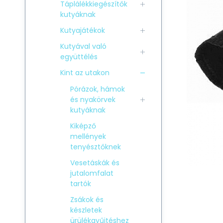
Táplálékkiegészítők
kutyáknak
Kutyajátékok
Kutyával való
együttélés
Kint az utakon
Pórázok, hámok
és nyakörvek
kutyáknak
Kiképző
mellények
tenyésztőknek
Vesetáskák és
jutalomfalat
tartók
Zsákok és
készletek
ürülékgyűjtéshez