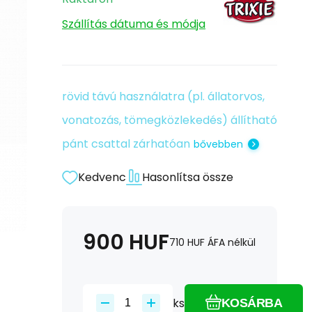
Szállítás dátuma és módja
rövid távú használatra (pl. állatorvos,
vonatozás, tömegközlekedés) állítható
pánt csattal zárhatóan
bővebben
Kedvenc
Hasonlítsa össze
900
HUF
710
HUF
ÁFA nélkül
ks
KOSÁRBA