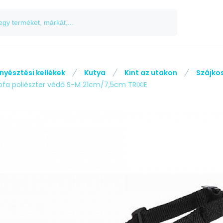
nyésztési kellékek
Kutya
Kint az utakon
Szájko
ofa poliészter védő S-M 21cm/7,5cm TRIXIE