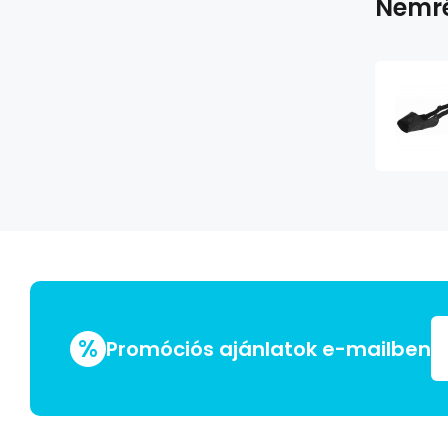
Nemré
%
Promóciós ajánlatok e-mailben