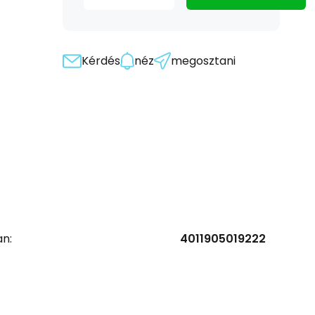
Kérdés
néz
megosztani
n:
4011905019222