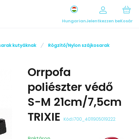
Hungarian
Jelentkezzen be
Kosár
sarak kutyáknak
Rögzítő/Nylon szájkosarak
Orrpofa
poliészter védő
S-M 21cm/7,5cm
TRIXIE
Kód:
i700_4011905019222
Raktáron