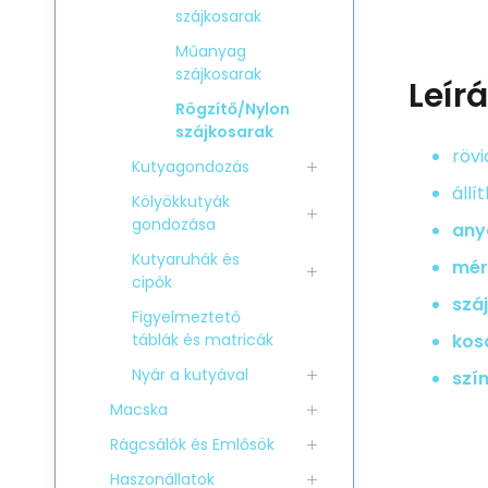
szájkosarak
Műanyag
szájkosarak
Leír
Rögzítő/Nylon
szájkosarak
rövi
Kutyagondozás
állí
Kölyökkutyák
gondozása
any
Kutyaruhák és
mér
cipők
száj
Figyelmeztető
táblák és matricák
kos
Nyár a kutyával
szín
Macska
Rágcsálók és Emlősök
Haszonállatok