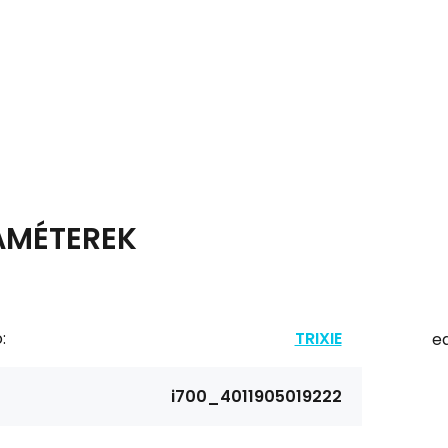
AMÉTEREK
:
TRIXIE
ea
i700_4011905019222