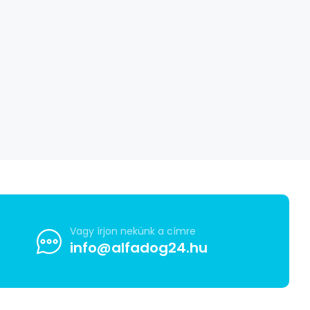
Vagy írjon nekünk a címre
info@alfadog24.hu