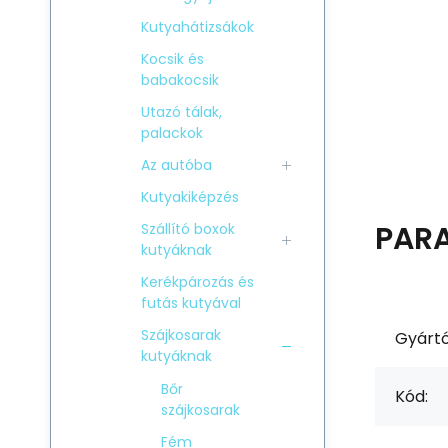
Kutyahátizsákok
Kocsik és
babakocsik
Utazó tálak,
palackok
Az autóba
Kutyakiképzés
PAR
Szállító boxok
kutyáknak
Kerékpározás és
futás kutyával
Szájkosarak
Gyártó
kutyáknak
Bőr
Kód:
szájkosarak
Fém