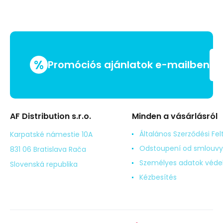
%
Promóciós ajánlatok e-mailben
AF Distribution s.r.o.
Minden a vásárlásról
Általános Szerződési Fel
Karpatské námestie 10A
Odstoupení od smlouvy
831 06 Bratislava Rača
Személyes adatok véd
Slovenská republika
Kézbesítés