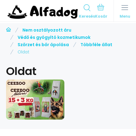
Keresés
Menu
Nem osztályozott áru
Védő és gyógyító kozmetikumok
Szőrzet és bőr ápolása
Többféle állat
Oldat
Oldat