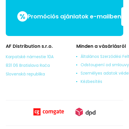
%
Promóciós ajánlatok e-mailben
AF Distribution s.r.o.
Minden a vásárlásról
Általános Szerződési Fel
Karpatské námestie 10A
Odstoupení od smlouvy
831 06 Bratislava Rača
Személyes adatok véd
Slovenská republika
Kézbesítés