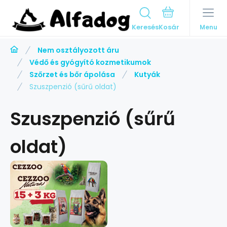
Keresés
Menu
Nem osztályozott áru
Védő és gyógyító kozmetikumok
Szőrzet és bőr ápolása
Kutyák
Szuszpenzió (sűrű oldat)
Szuszpenzió (sűrű
oldat)