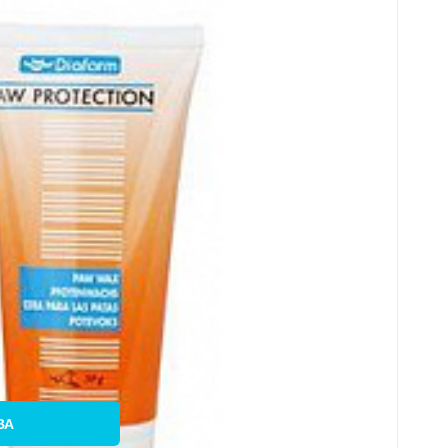
 össze
nc
BA