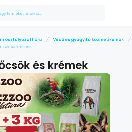
m osztályozott áru
Védő és gyógyító kozmetikumok
csök és krémek
őcsök és krémek