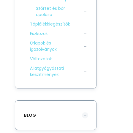
Szőrzet és bőr
ápolása
Táplálékkiegészítők
Eszközök
Űrlapok és
igazolványok
Változatok
Állatgyógyászati
készítmények
BLOG