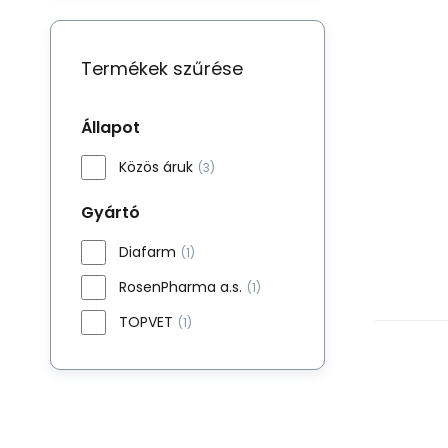
Termékek szűrése
Állapot
Közös áruk
(3)
Gyártó
Diafarm
(1)
RosenPharma a.s.
(1)
TOPVET
(1)