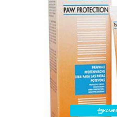
Hasonlítsa
Kedve
KOSÁR