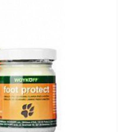
össze
c