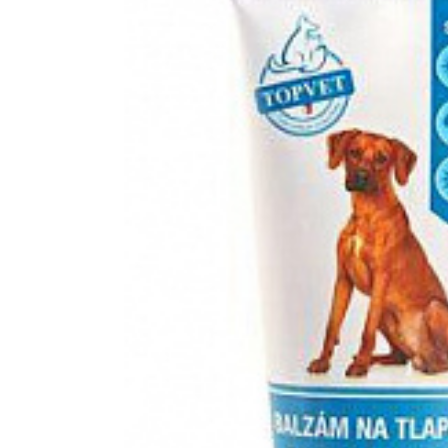
Hasonlítsa öss
Kedvenc