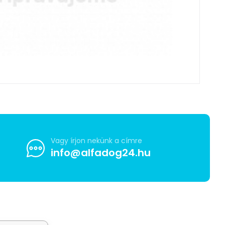
Vagy írjon nekünk a címre
info@alfadog24.hu