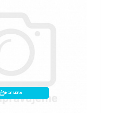
Hasonlítsa össze
Kedvenc
KOSÁRBA