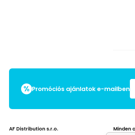
%
Promóciós ajánlatok e-mailben
AF Distribution s.r.o.
Minden a