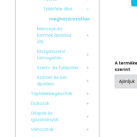
Többféle állat
meghatározatlan
Mancsok és
karmok ápolása
stb.
Mozgásszervi
támogatás
A termék
Szem- és fülápolás
szerint
Szőrzet és bőr
ápolása
Táplálékkiegészítők
Eszközök
Űrlapok és
igazolványok
Változatok