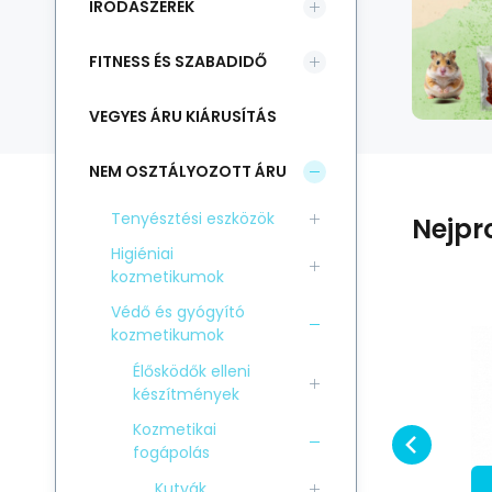
IRODASZEREK
FITNESS ÉS SZABADIDŐ
VEGYES ÁRU KIÁRUSÍTÁS
NEM OSZTÁLYOZOTT ÁRU
Tenyésztési eszközök
Nejpr
Higiéniai
kozmetikumok
Védő és gyógyító
kozmetikumok
Kód:
EAN:
i700_5055037403602
Szál. kód:
5055037403602
162691
Raktáron
.
%
Ecuphar Pharmaceuticals N. V.
-12%
Ec
6 470
HUF
ó
Plaqtiv+ Szájápoló
7 350
HUF
Élősködők elleni
ÉNY
ENGEDMÉNY
fogászati kendők
Hasonlítsa össze
Kedvenc
készítmények
60db
v
KOSÁRBA
Kozmetikai
fogápolás
Kutyák