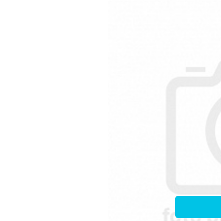
Kód
E
Ecuphar Pharmaceuticals N. V.
6 
Plaqtiv+ Sz