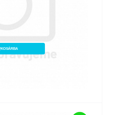
sonlítsa össze
Kedvenc
KOSÁRBA