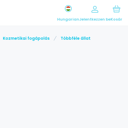
Hungarian
Jelentkezzen be
Kosár
Kozmetikai fogápolás
Többféle állat