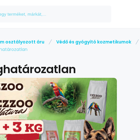
m osztályozott áru
Védő és gyógyító kozmetikumok
atározatlan
határozatlan