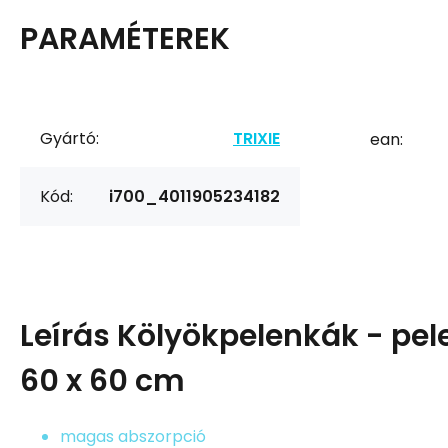
PARAMÉTEREK
Gyártó:
TRIXIE
ean:
Kód:
i700_4011905234182
Leírás
Kölyökpelenkák - pel
60 x 60 cm
magas abszorpció