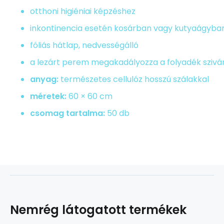
otthoni higiéniai képzéshez
inkontinencia esetén kosárban vagy kutyaágyban
fóliás hátlap, nedvességálló
a lezárt perem megakadályozza a folyadék szivá
anyag:
természetes cellulóz hosszú szálakkal
méretek:
60 × 60 cm
csomag tartalma:
50 db
Nemrég látogatott termékek