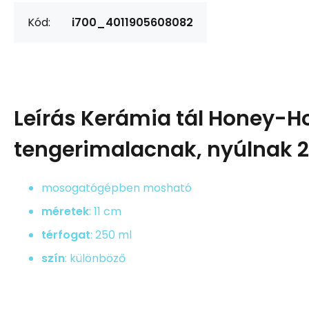
Kód:
i700_4011905608082
Leírás
Kerámia tál Honey-H
tengerimalacnak, nyúlnak 
mosogatógépben mosható
méretek
: 11 cm
térfogat
: 250 ml
szín
: különböző