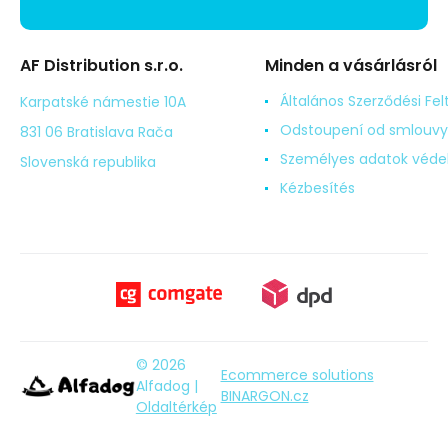
AF Distribution s.r.o.
Minden a vásárlásról
Általános Szerződési Fel
Karpatské námestie 10A
Odstoupení od smlouvy
831 06 Bratislava Rača
Személyes adatok véd
Slovenská republika
Kézbesítés
© 2026
Ecommerce solutions
Alfadog |
BINARGON.cz
Oldaltérkép