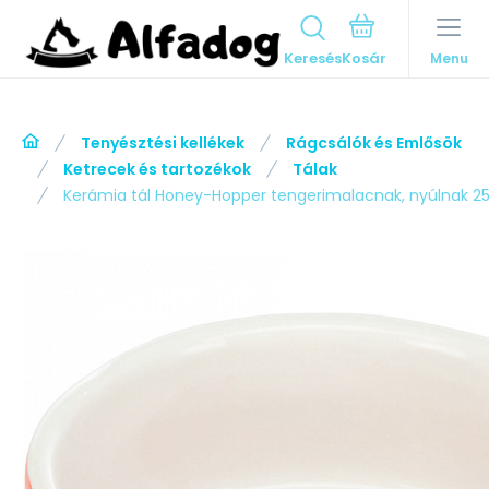
Keresés
Menu
Tenyésztési kellékek
Rágcsálók és Emlősök
Ketrecek és tartozékok
Tálak
Kerámia tál Honey-Hopper tengerimalacnak, nyúlnak 2