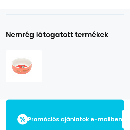
Nemrég látogatott termékek
Kerámia
tál
Honey-
Hopper
tengerimalacnak,
nyúlnak
250ml/11cm
%
Promóciós ajánlatok e-mailben