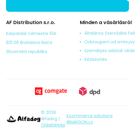
AF Distribution s.r.o.
Minden a vásárlásról
Általános Szerződési Fel
Karpatské námestie 10A
Odstoupení od smlouvy
831 06 Bratislava Rača
Személyes adatok véd
Slovenská republika
Kézbesítés
© 2026
Ecommerce solutions
Alfadog |
BINARGON.cz
Oldaltérkép