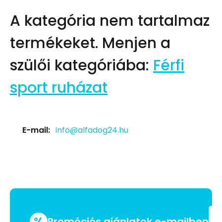
A kategória nem tartalmaz
termékeket.
Menjen a
szülői kategóriába:
Férfi
sport ruházat
E-mail:
info@alfadog24.hu
%
Promóciós ajánlatok e-mailben