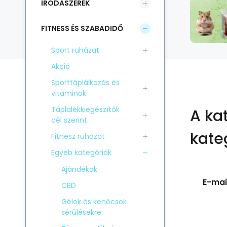
IRODASZEREK
FITNESS ÉS SZABADIDŐ
Sport ruházat
Akció
Sporttáplálkozás és
vitaminok
Táplálékkiegészítők
A ka
cél szerint
kate
Fitnesz ruházat
Egyéb kategóriák
Ajándékok
E-mail
CBD
Gélek és kenőcsök
sérülésekre