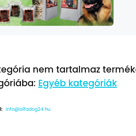
tegória nem tartalmaz termék
góriába:
Egyéb kategóriák
:
info@alfadog24.hu