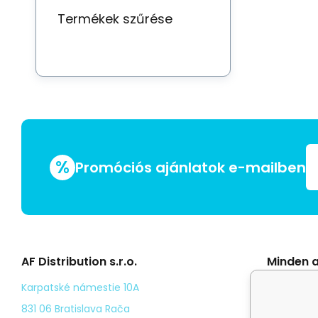
Termékek szűrése
%
Promóciós ajánlatok e-mailben
AF Distribution s.r.o.
Minden a
Általáno
Karpatské námestie 10A
Odstoup
831 06 Bratislava Rača