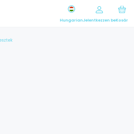
Hungarian
Jelentkezzen be
Kosár
tesztek