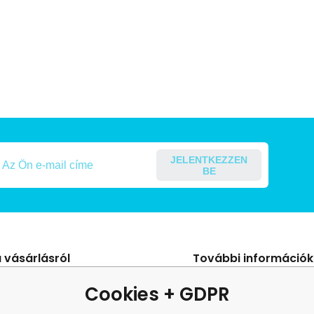
JELENTKEZZEN
BE
 vásárlásról
További információk
s Szerződési Feltételek
Blog
Cookies + GDPR
ení od smlouvy
panasz