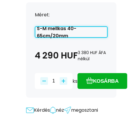
Méret:
S-M mellkas 40-
65cm/20mm
4 290
HUF
3 380
HUF
ÁFA
nélkül
ks
KOSÁRBA
Kérdés
néz
megosztani