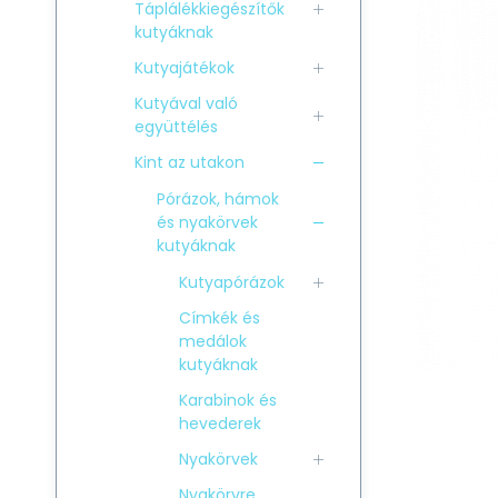
Táplálékkiegészítők
kutyáknak
Kutyajátékok
Kutyával való
együttélés
Kint az utakon
Pórázok, hámok
és nyakörvek
kutyáknak
Kutyapórázok
Címkék és
medálok
kutyáknak
Karabinok és
hevederek
Nyakörvek
Nyakörvre