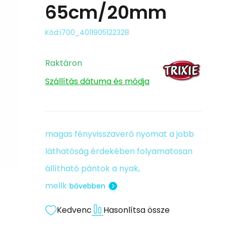
65cm/20mm
Kód:
i700_4011905122328
Raktáron
Szállítás dátuma és módja
magas fényvisszaverő nyomat a jobb
láthatóság érdekében folyamatosan
állítható pántok a nyak,
mellk
bővebben
Kedvenc
Hasonlítsa össze