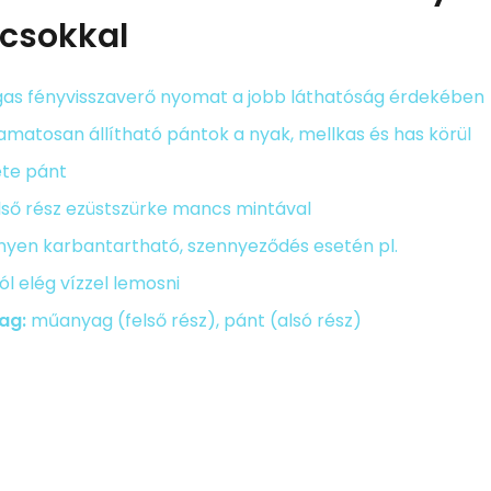
csokkal
as fényvisszaverő nyomat a jobb láthatóság érdekében
amatosan állítható pántok a nyak, mellkas és has körül
ete pánt
lső rész ezüstszürke mancs mintával
nyen karbantartható, szennyeződés esetén pl.
ól elég vízzel lemosni
ag:
műanyag (felső rész), pánt (alsó rész)