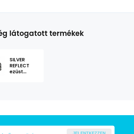
g látogatott termékek
SILVER
REFLECT
ezüst
fényvisszaverő
hám
mancsokkal
JELENTKEZZEN