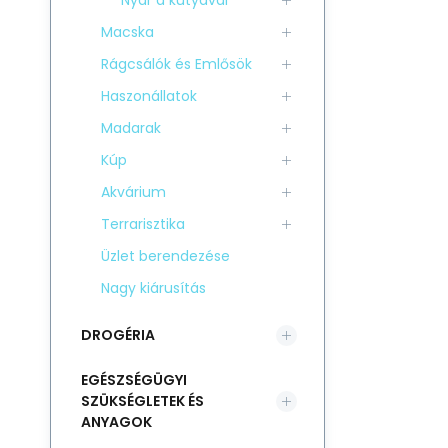
Nyár a kutyával
Macska
Rágcsálók és Emlősök
Haszonállatok
Madarak
Kúp
Akvárium
Terrarisztika
Üzlet berendezése
Nagy kiárusítás
DROGÉRIA
EGÉSZSÉGÜGYI
SZÜKSÉGLETEK ÉS
ANYAGOK