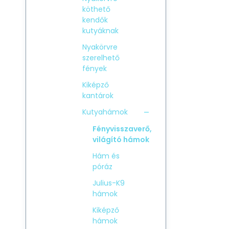
köthető
kendők
kutyáknak
Nyakörvre
szerelhető
fények
Kiképző
kantárok
Kutyahámok
Fényvisszaverő,
világító hámok
Hám és
póráz
Julius-K9
hámok
Kiképző
hámok