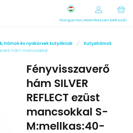
Hungarian
Jelentkezzen be
Kosár
k, hámok és nyakörvek kutyáknak
Kutyahámok
szaverő hám mancsokkal
Fényvisszaverő
hám SILVER
REFLECT ezüst
mancsokkal S-
M:mellkas:40-