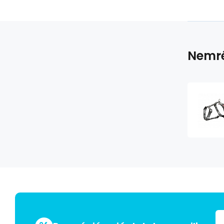
Nemré