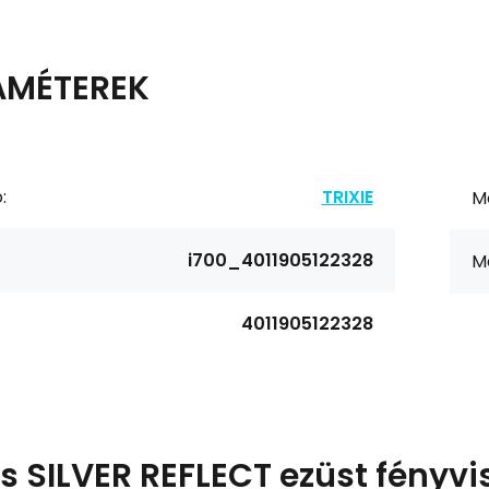
AMÉTEREK
:
TRIXIE
M
i700_4011905122328
M
4011905122328
ás
SILVER REFLECT ezüst fényv