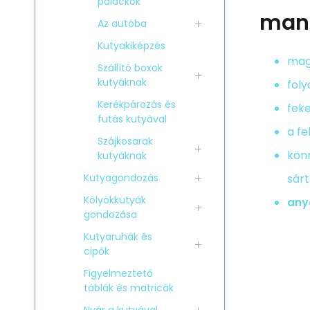
palackok
man
Az autóba
Kutyakiképzés
mag
Szállító boxok
kutyáknak
foly
Kerékpározás és
fek
futás kutyával
a fe
Szájkosarak
kön
kutyáknak
Kutyagondozás
sárt
Kölyökkutyák
any
gondozása
Kutyaruhák és
cipők
Figyelmeztető
táblák és matricák