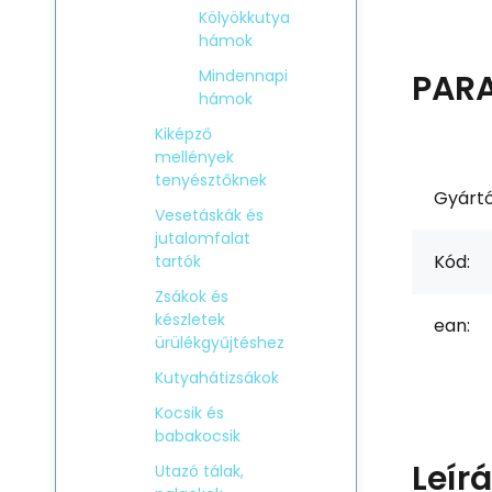
Kölyökkutya
hámok
Mindennapi
PAR
hámok
Kiképző
mellények
tenyésztőknek
Gyártó
Vesetáskák és
jutalomfalat
Kód:
tartók
Zsákok és
készletek
ean:
ürülékgyűjtéshez
Kutyahátizsákok
Kocsik és
babakocsik
Leír
Utazó tálak,