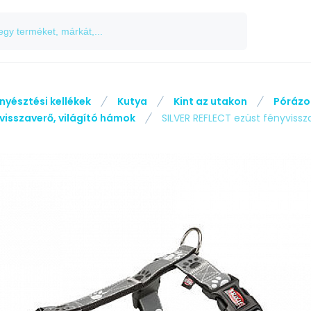
nyésztési kellékek
Kutya
Kint az utakon
Pórázo
visszaverő, világító hámok
SILVER REFLECT ezüst fényvis