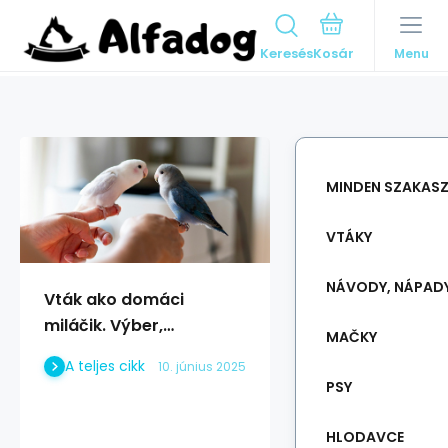
Keresés
Menu
MINDEN SZAKAS
VTÁKY
NÁVODY, NÁPAD
Vták ako domáci
miláčik. Výber,
MAČKY
starostlivosť, strava
A teljes cikk
10. június 2025
PSY
HLODAVCE