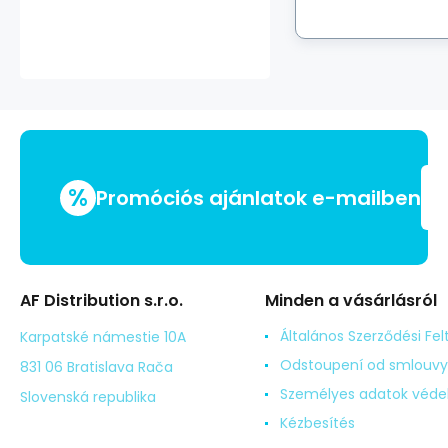
%
Promóciós ajánlatok e-mailben
AF Distribution s.r.o.
Minden a vásárlásról
Általános Szerződési Fel
Karpatské námestie 10A
Odstoupení od smlouvy
831 06 Bratislava Rača
Személyes adatok véd
Slovenská republika
Kézbesítés