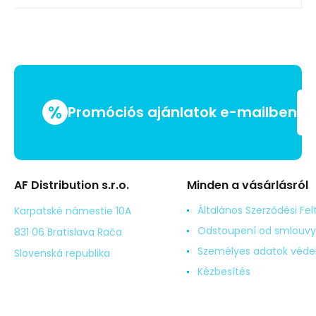
%
Promóciós ajánlatok e-mailben
AF Distribution s.r.o.
Minden a vásárlásról
Általános Szerződési Fel
Karpatské námestie 10A
Odstoupení od smlouvy
831 06 Bratislava Rača
Személyes adatok véd
Slovenská republika
Kézbesítés