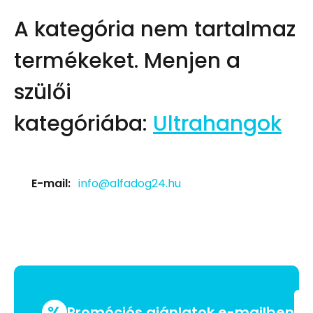
A kategória nem tartalmaz
termékeket.
Menjen a
szülői
kategóriába:
Ultrahangok
E-mail:
info@alfadog24.hu
%
Promóciós ajánlatok e-mailben