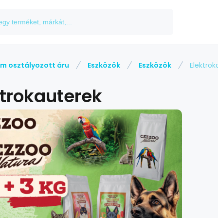
m osztályozott áru
Eszközök
Eszközök
Elektrok
ktrokauterek