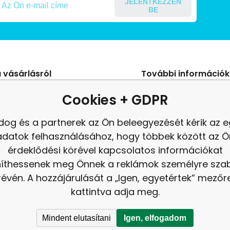
JELENTKEZZEN
BE
 vásárlásról
További információk
s Szerződési Feltételek
Blog
Cookies + GDPR
ení od smlouvy
panasz
dog és a partnerek az Ön beleegyezését kérik az 
es adatok védelme
Felülvizsgálat
adatok felhasználásához, hogy többek között az Ö
tés
érdeklődési körével kapcsolatos információkat
níthessenek meg Önnek a reklámok személyre sz
révén. A hozzájárulását a „Igen, egyetértek” mezőr
kattintva adja meg.
Mindent elutasítani
Igen, elfogadom