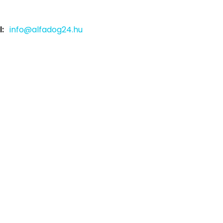
:
info@alfadog24.hu