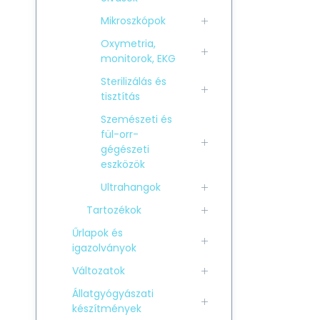
Mikroszkópok
Oxymetria,
monitorok, EKG
Sterilizálás és
tisztítás
Szemészeti és
fül-orr-
gégészeti
eszközök
Ultrahangok
Tartozékok
Űrlapok és
igazolványok
Változatok
Állatgyógyászati
készítmények