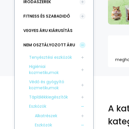
IRODASZEREK
FITNESS ÉS SZABADIDŐ
VEGYES ÁRU KIÁRUSÍTÁS
NEM OSZTÁLYOZOTT ÁRU
Tenyésztési eszközök
megha
Higiéniai
kozmetikumok
Védő és gyógyító
kozmetikumok
Táplálékkiegészítők
A ka
Eszközök
Alkatrészek
kate
Eszközök