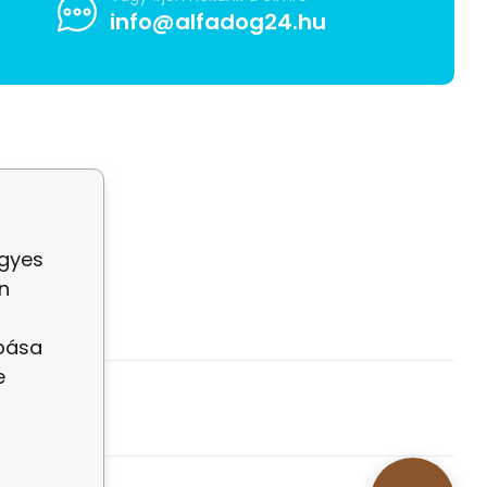
info@alfadog24.hu
egyes
n
abása
e