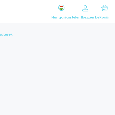
Hungarian
Jelentkezzen be
Kosár
auterek