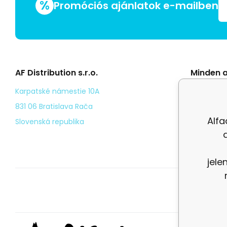
%
Promóciós ajánlatok e-mailben
AF Distribution s.r.o.
Minden a
Általáno
Karpatské námestie 10A
Odstoup
831 06 Bratislava Rača
Alfa
Személy
Slovenská republika
Kézbesí
jele