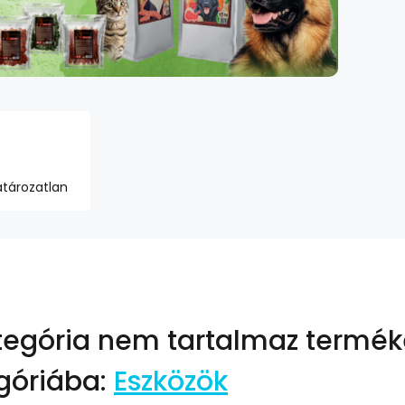
tározatlan
tegória nem tartalmaz termék
góriába:
Eszközök