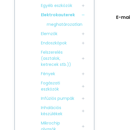
Egyéb eszközök
Elektrokauterek
E-mail
meghatározatlan
Elemzők
Endoszkópok
Felszerelés
(asztalok,
ketrecek stb.))
Fények
Fogászati
eszközök
Infúziós pumpák
Inhalációs
készülékek
Mikrochip
olvasók