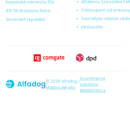
Általános Szerződési Fel
Karpatské námestie 10A
Odstoupení od smlouvy
831 06 Bratislava Rača
Személyes adatok véd
Slovenská republika
Kézbesítés
Ecommerce
© 2026 Alfadog |
Alfadog
solutions
Mappa del sito
BINARGON.cz