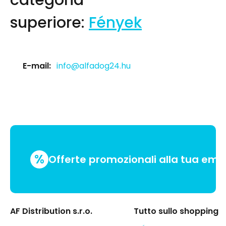
categoria
superiore:
Fények
E-mail:
info@alfadog24.hu
%
Offerte promozionali alla tua emai
AF Distribution s.r.o.
Tutto sullo shopping