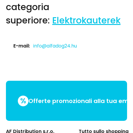
categoria
superiore:
Elektrokauterek
E-mail:
info@alfadog24.hu
%
Offerte promozionali alla tua emai
AF Distribution s.r.o.
Tutto sullo shopping