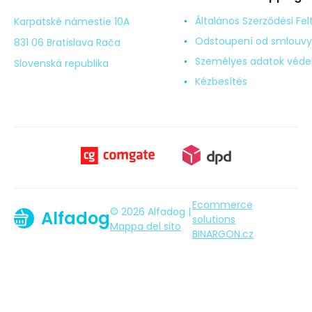
Általános Szerződési Fel
Karpatské námestie 10A
Odstoupení od smlouvy
831 06 Bratislava Rača
Személyes adatok véd
Slovenská republika
Kézbesítés
Ecommerce
© 2026 Alfadog |
Alfadog
solutions
Mappa del sito
BINARGON.cz